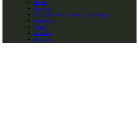
Home
Konzept
PGB und mehr: Unsere Leistungen
Methode
Team
Kontakt
Beiträge
Austausch mit Experten zur
PGB: Erfahrungen, Tipps
und Klärung Ihrer Fragen
Dauer: 30 Minuten
Nächster Termin: wird noch bekannt
gegeben.
Sollten Sie vorab Fragen oder Interesse an
einer PGB haben, können Sie uns gerne über
das untenstehende Kontaktformular
kontaktieren.
Vorname:
*