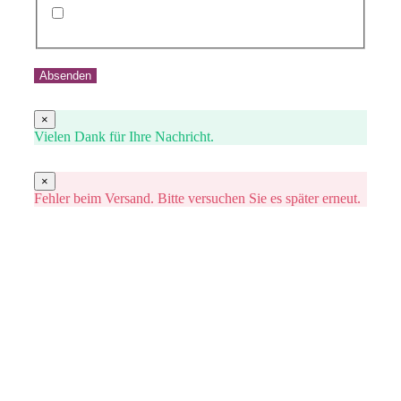
Ich habe die Datenschutzerklärung gelesen und
stimme der Verarbeitung meiner Daten zu,
Absenden
×
Vielen Dank für Ihre Nachricht.
×
Fehler beim Versand. Bitte versuchen Sie es später erneut.