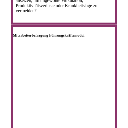
ansetzen, um ungewollte Flukutation,
Produktivitätsverluste oder Krankheitstage zu
vermeiden?
Mitarbeiterbefragung Führungskräftemodul