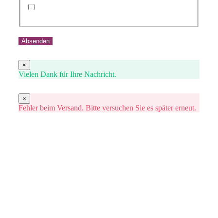
Ich habe die Datenschutzerklärung gelesen und
stimme der Verarbeitung meiner Daten zu,
Absenden
×
Vielen Dank für Ihre Nachricht.
×
Fehler beim Versand. Bitte versuchen Sie es später erneut.