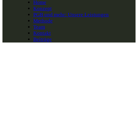
Home
Konzept
PGB und mehr: Unsere Leistungen
Methode
Team
Kontakt
Beiträge
Austausch mit Experten zur
PGB: Erfahrungen, Tipps
und Klärung Ihrer Fragen
Dauer: 30 Minuten
Nächster Termin: wird noch bekannt
gegeben.
Sollten Sie vorab Fragen oder Interesse an
einer PGB haben, können Sie uns gerne über
das untenstehende Kontaktformular
kontaktieren.
Vorname:
*