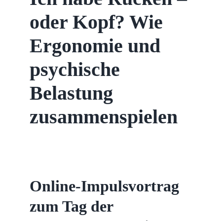
oder Kopf? Wie
PGB und mehr: Unsere Leistungen
Ergonomie und
Methode
psychische
Team
Belastung
zusammenspielen
Kontakt
Beiträge
Online-Impulsvortrag
zum Tag der